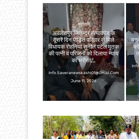
वाराणसी
अवलेशपुर जितेन्द्र हत्याकांड के
दूसरे दिन पीड़ित परिवार से मिले
मनरे
विधायक रोहनिया सुनील पटेल मृतक
को
की पत्नी व परिजनों को दिलाया न्याय
त
का भरोसा...
Inf
Info.saveranewskashi01@gmail.com
-
June 11, 2026