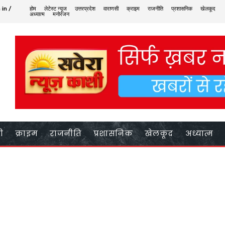
 in /
होम
लेटेस्ट न्यूज
उत्तरप्रदेश
वाराणसी
क्राइम
राजनीति
प्रशासनिक
खेलकूद
अध्यात्म
मनोरंजन
ी
क्राइम
राजनीति
प्रशासनिक
खेलकूद
अध्यात्म