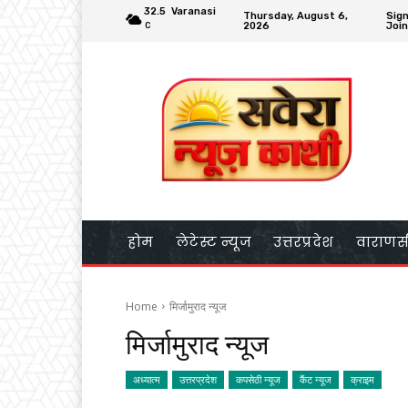
32.5
Varanasi
Thursday, August 6,
Sign
2026
Join
C
होम
लेटेस्ट न्यूज
उत्तरप्रदेश
वाराणस
Home
मिर्जामुराद न्यूज
मिर्जामुराद न्यूज
अध्यात्म
उत्तरप्रदेश
कपसेठी न्यूज
कैंट न्यूज
क्राइम