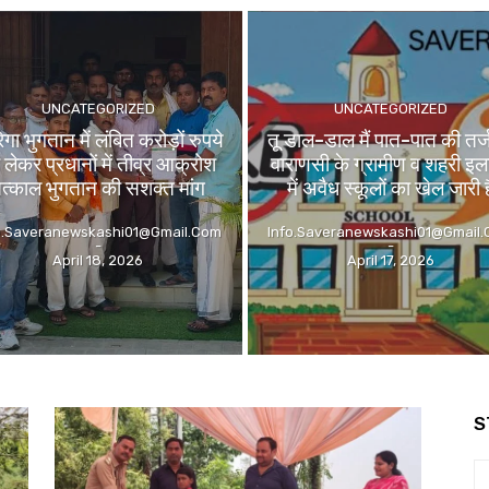
UNCATEGORIZED
UNCATEGORIZED
गा भुगतान में लंबित करोड़ों रुपये
तू डाल-डाल मैं पात-पात की तर्
 लेकर प्रधानों में तीव्र आक्रोश
वाराणसी के ग्रामीण व शहरी इला
त्काल भुगतान की सशक्त मांग
में अवैध स्कूलों का खेल जारी ह
o.saveranewskashi01@gmail.com
Info.saveranewskashi01@gmail
-
-
April 18, 2026
April 17, 2026
S