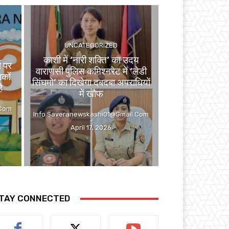
UNCATEGORIZED
काशी में ‘नारी शक्ति’ का उदय
ज पर
वाराणसी पुलिस कमिश्नरेट में ‘लेडी
कों
सिंघमो’ का दिखेगा दबदबा अपराधियों
ै
में खौफ
.com
Info.saveranewskashi01@gmail.com
-
April 17, 2026
TAY CONNECTED