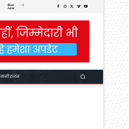
Buy
now
मनोरंजन