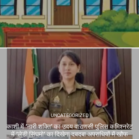
UNCATEGORIZED
काशी में ‘नारी शक्ति’ का उदय वाराणसी पुलिस कमिश्नरेट
में ‘लेडी सिंघमो’ का दिखेगा दबदबा अपराधियों में खौफ