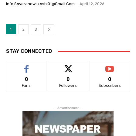
Info.saveranewskashi01@gmail.com
-
April 12, 2026
1
2
3
STAY CONNECTED
0
0
0
Fans
Followers
Subscribers
- Advertisement -