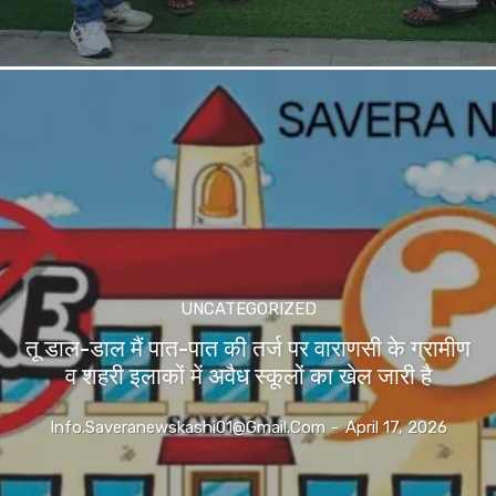
UNCATEGORIZED
तू डाल-डाल मैं पात-पात की तर्ज पर वाराणसी के ग्रामीण
व शहरी इलाकों में अवैध स्कूलों का खेल जारी है
Info.saveranewskashi01@gmail.com
-
April 17, 2026