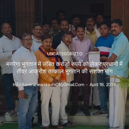
UNCATEGORIZED
मनरेगा भुगतान में लंबित करोड़ों रुपये को लेकर प्रधानों में
तीव्र आक्रोश तत्काल भुगतान की सशक्त मांग
Info.saveranewskashi01@gmail.com
-
April 18, 2026