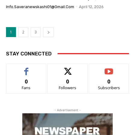
Info.saveranewskashi01@gmail.com
-
April 12, 2026
1
2
3
STAY CONNECTED
0
0
0
Fans
Followers
Subscribers
- Advertisement -