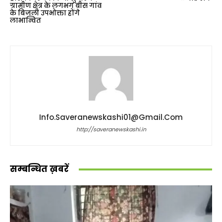
ग्रामीण क्षेत्र के लगभग बीस गांव
के बिजली उपभोक्ता होंगे
लाभान्वित
Info.saveranewskashi01@gmail.com
http://saveranewskashi.in
सम्बन्धित ख़बरें