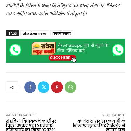
आरोपी के खिलाफ थाना मिर्जामुराद एवं थाना जंसा पर गैंगेस्टर
एक्ट सहित आधा दर्जन अभियोग पंजीकृत हैं।
TAGS
ghazipur news
वाराणसी समाचार
PREVIOUS ARTICLE
NEXT ARTICLE
रोहनिया विधायक ने काशीपुर
कांग्रेस सांसद राहुल गांधी के
विद्युत उपकेंद्र पर 10 एमबीए
खिलाफ सुनवाई पर हाईकोर्ट ने
ट्रांसफार्मर का किया शुभारंभ
लगाई रोक