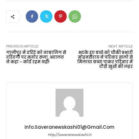
PREVIOUS ARTICLE
NEXT ARTICLE
गाजीपुर में दरिंदे को नाबालिग से
भटके हुए बच्चे को चौकी प्रभारी
दरिंदगी पर कठोर सजा, अदालत
मोहनसराय ने परिवार वालों से
ने कहा – कोई रहम नहीं!
मिलाया बच्चा पाकर परिवार में
दौड़ी खुशी की लहर
Info.saveranewskashi01@gmail.com
http://saveranewskashi.in