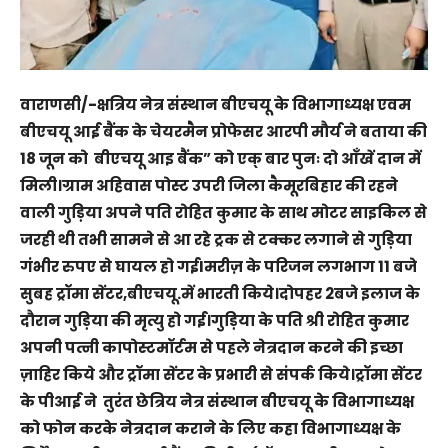
वाराणसी/-क्षत्रिय नेत्र संस्थान बीएचयू के विभागाध्यक्ष एवम
बीएचयू आई बैंक के चेयरमैन प्रोफेसर आरपी मौर्य ने बताया की
18 जून को बीएचयू आइ बैंक” को एक्‌ बार पुनः दो आँखें दान में
मिली।ग्राम अहिवास पोस्ट उपरी जिला कैमूरबिहार की रहने
वाली गुड़िया अपने पति रोहित कुमार के साथ मोटर साइकिल से
जरही थी तभी सामने से आ रहे ट्रक से टक्कर लगाने से गुड़िया
गंभीर रुपए से घायल हो गईIमरीज़ के परिजन लगभाग 11 बजे
सुबह ट्रॉमा सेंटर,बीएचयू.में भारती किये।दोपहर 2बजे इलाज के
दौरान गुड़िया की मृत्यु हो गई।गुड़िया के पति श्री रोहित कुमार
अपनी पत्नी कापोस्टमॉर्टम से पहले नेत्रदान करने की इच्छा
ज़ाहिर किये और ट्रॉमा सेंटर के प्रभारी से संपर्क किये।ट्रॉमा सेंटर
के पीआई ने तुरंत छेत्रिय नेत्र संस्थान बीएचयू के विभागाध्यक्ष
को फोन करके नेत्रदान कराने के लिए कहा विभागाध्यक्ष के