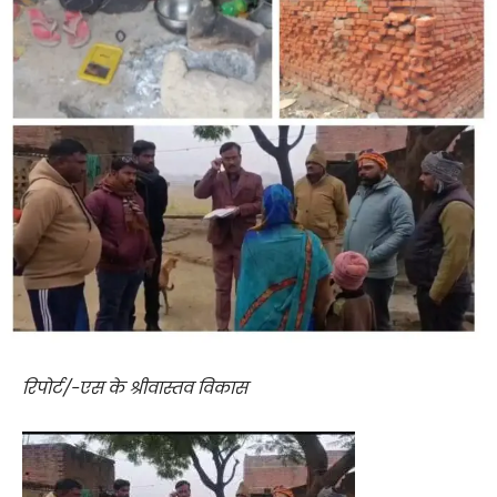
रिपोर्ट/-एस के श्रीवास्तव विकास