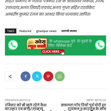
सहित ग्रामीणों ने जताया पत्रकार एस के श्रीवास्तव विकास, उपेन्द्र
उपाध्याय,अजय तिवारी,जयचंद,अजय गुप्ता सहित एडवोकेट
अम्बरीष कुमार रंजन का आभार किया धन्यवाद ज्ञापित।
TAGS
featured
ghazipur news
वाराणसी समाचार
PREVIOUS ARTICLE
NEXT ARTICLE
रविवार को भी खुले रहेंगे कैश
सफलता:पाँच दिनों पूर्व चोरी हुए
काउन्टर एवं खण्ड/उपखण्ड
रायफल व कारतूस के साथ