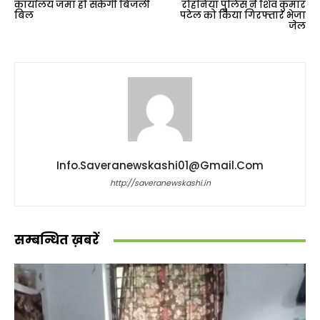
कार्यालय जमा हो सकेगी बिजली
रोहनिया पुलिस ने शिव कुमार
बिल
पटेल को किया गिरफ्तार भेजा
जेल
Info.saveranewskashi01@gmail.com
http://saveranewskashi.in
सम्बन्धित ख़बरें