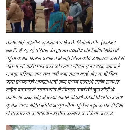
वाराणसी/-तहसील राजातालाब क्षेत्र के छितौनी कोट (राजभर
बस्ती) में रह रहे परिवार की हालात दयनीय जीर्ण शीर्ण स्थिति में
पहुँचा कमरा शासन प्रशासन से नही मिली कोई लाभ,एक कमरे में
पति-पत्नी सहित पाँच बच्चे को लेकर जीवन गुजर बसर करता है
मजदूर परिवार,आज तक नही बना राशन कार्ड और ना ही मिल
पाया प्रधानमंत्री आवास।भावी ग्राम प्रधान प्रत्याशी संतोष राजभर
सहित पत्रकार ने उठाया गाँव मे विकास कार्य की मुद्दा सीडीओ
वाराणसी प्रखर सिंह ने लिया संज्ञान बीडीओ काशी विद्यापीठ राजेश
कुमार यादव सहित सचिव आयुष मौर्या पहुँचे मजदूर के घर बीडीओ
ने तत्काल दो चारपाई,दो गद्दा,तीन कम्बल व तकिया तत्काल