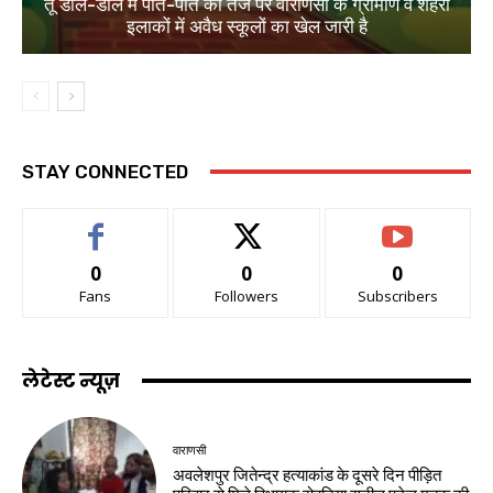
तू डाल-डाल मैं पात-पात की तर्ज पर वाराणसी के ग्रामीण व शहरी
इलाकों में अवैध स्कूलों का खेल जारी है
STAY CONNECTED
0
0
0
Fans
Followers
Subscribers
लेटेस्ट न्यूज़
वाराणसी
अवलेशपुर जितेन्द्र हत्याकांड के दूसरे दिन पीड़ित