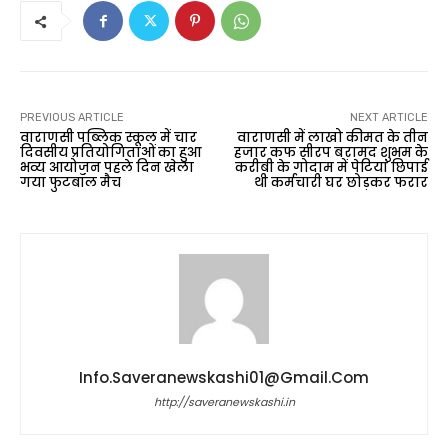
PREVIOUS ARTICLE
NEXT ARTICLE
वाराणसी पब्लिक स्कूल में चार
वाराणसी में लाखो कीमत के तीन
दिवसीय प्रतियोगिताओं का हुआ
हजार कफ सीरप बरामद शुभम के
भव्य आयोजन पहले दिन खेला
करीबी के गोदाम में पेटियां छिपाई
गया फुटबॉल मैच
थी कर्मचारी घर छोड़कर फरार
Info.saveranewskashi01@gmail.com
http://saveranewskashi.in