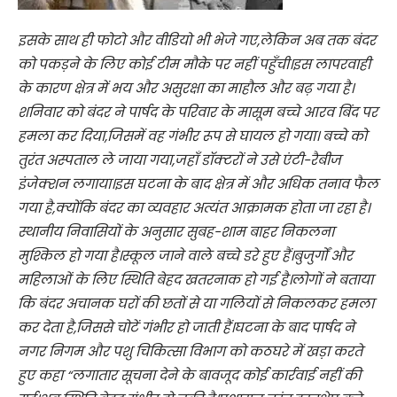
इसके साथ ही फोटो और वीडियो भी भेजे गए,लेकिन अब तक बंदर
को पकड़ने के लिए कोई टीम मौके पर नहीं पहुँची।इस लापरवाही
के कारण क्षेत्र में भय और असुरक्षा का माहौल और बढ़ गया है।
शनिवार को बंदर ने पार्षद के परिवार के मासूम बच्चे आरव बिंद पर
हमला कर दिया,जिसमें वह गंभीर रूप से घायल हो गया। बच्चे को
तुरंत अस्पताल ले जाया गया,जहाँ डॉक्टरों ने उसे एंटी-रैबीज
इंजेक्शन लगाया।इस घटना के बाद क्षेत्र में और अधिक तनाव फैल
गया है,क्योंकि बंदर का व्यवहार अत्यंत आक्रामक होता जा रहा है।
स्थानीय निवासियों के अनुसार सुबह-शाम बाहर निकलना
मुश्किल हो गया है।स्कूल जाने वाले बच्चे डरे हुए हैं।बुजुर्गों और
महिलाओं के लिए स्थिति बेहद खतरनाक हो गई है।लोगों ने बताया
कि बंदर अचानक घरों की छतों से या गलियों से निकलकर हमला
कर देता है,जिससे चोटें गंभीर हो जाती हैं।घटना के बाद पार्षद ने
नगर निगम और पशु चिकित्सा विभाग को कठघरे में खड़ा करते
हुए कहा “लगातार सूचना देने के बावजूद कोई कार्रवाई नहीं की