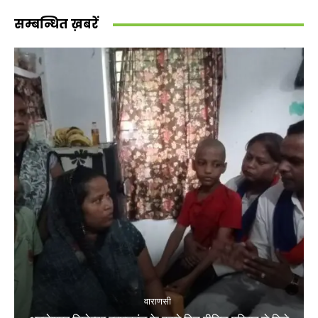
सम्बन्धित ख़बरें
वाराणसी