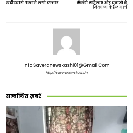
खरीददारी पकड़ने लगी रफ्तार
सैकड़ो महिलाए और युवाओ ने
निकाला कैंडल मार्च
Info.saveranewskashi01@gmail.com
http://saveranewskashi.in
सम्बन्धित ख़बरें