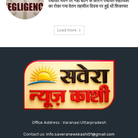
पंचायत भवन पर नही बैठने के कारण पंचायत सहायिका
का रोका गया वेतन तहसील दिवस पर हुई थी शिकायत
Load more
Office Address : Varanasi Uttarpradesh
Contact us:
info.saveranewskashi01@gmail.com