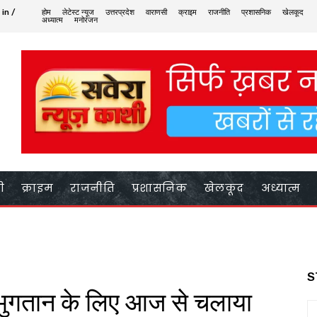
 in /
होम
लेटेस्ट न्यूज
उत्तरप्रदेश
वाराणसी
क्राइम
राजनीति
प्रशासनिक
खेलकूद
अध्यात्म
मनोरंजन
ी
क्राइम
राजनीति
प्रशासनिक
खेलकूद
अध्यात्म
S
ल भुगतान के लिए आज से चलाया