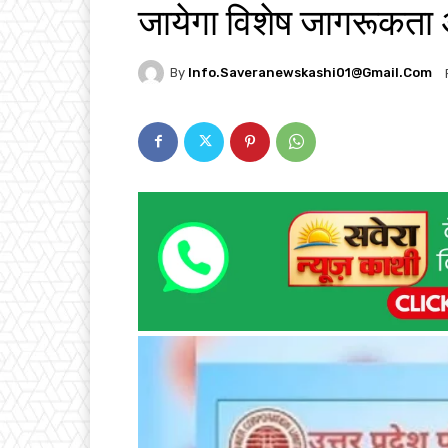
जायेगा विशेष जागरूकता
By
Info.saveranewskashi01@gmail.com