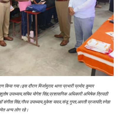
वितरण किया गया।इस दौरान मिर्जामुराद थाना प्रभारी प्रमोद कुमार
ॉ आशुतोष उपाध्याय,सचिव योगेश सिंह,प्रशासनिक अधिकारी अभिषेक त्रिपाठी
 संगीता सिंह,गौरव उपाध्याय,मुकेश यादव,संजू गुप्ता,आरती प्रजापति,स्नेहा
व समेत अन्य लोग रहे।