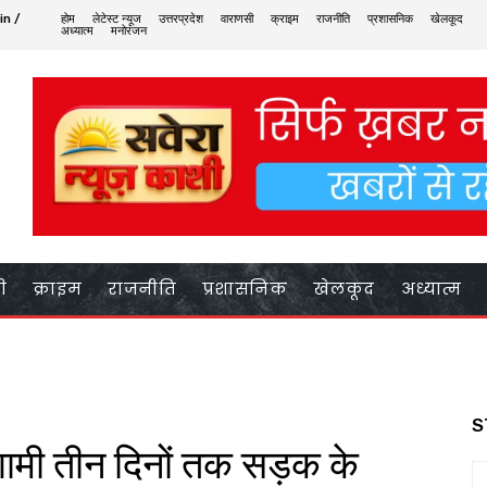
in /
होम
लेटेस्ट न्यूज
उत्तरप्रदेश
वाराणसी
क्राइम
राजनीति
प्रशासनिक
खेलकूद
अध्यात्म
मनोरंजन
ी
क्राइम
राजनीति
प्रशासनिक
खेलकूद
अध्यात्म
S
गामी तीन दिनों तक सड़क के