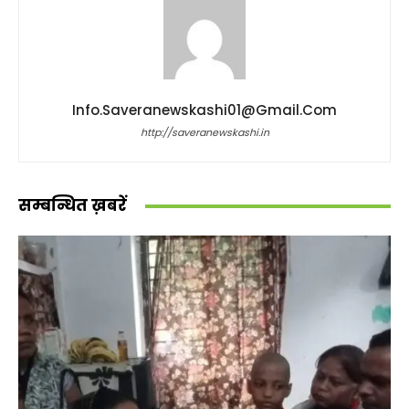
Info.saveranewskashi01@gmail.com
http://saveranewskashi.in
सम्बन्धित ख़बरें