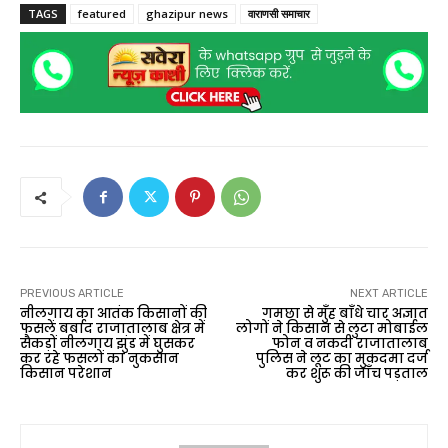
TAGS
featured
ghazipur news
वाराणसी समाचार
PREVIOUS ARTICLE
NEXT ARTICLE
नीलगाय का आतंक किसानों की
गमछा से मुँह बाँधे चार अज्ञात
फसलें बर्बाद राजातालाब क्षेत्र में
लोगों ने किसान से लुटा मोबाईल
सैकड़ों नीलगाय झुंड में घुसकर
फोन व नकदी राजातालाब
कर रहे फसलों का नुकसान
पुलिस ने लूट का मुकदमा दर्ज
किसान परेशान
कर शुरू की जाँच पड़ताल