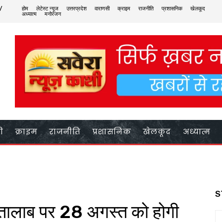
 /
होम
लेटेस्ट न्यूज
उत्तरप्रदेश
वाराणसी
क्राइम
राजनीति
प्रशासनिक
खेलकूद
अध्यात्म
मनोरंजन
ी
क्राइम
राजनीति
प्रशासनिक
खेलकूद
अध्यात्म
S
ातालाब पर 28 अगस्त को होगी