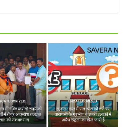
NCATEGORIZED
UNCATEGORIZED
न में लंबित करोड़ों रुपये को
तू डाल-डाल मैं पात-पात की तर्ज पर
ों में तीव्र आक्रोश तत्काल
वाराणसी के ग्रामीण व शहरी इलाकों में
तान की सशक्त मांग
अवैध स्कूलों का खेल जारी है