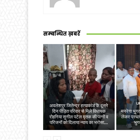
सम्बन्धित ख़बरें
वाराणसी
U
अवलेशपुर जितेन्द्र हत्याकांड के दूसरे
दिन पीड़ित परिवार से मिले विधायक
मनरेगा भुगता
रोहनिया सुनील पटेल मृतक की पत्नी व
लेकर प्रधान
परिजनों को दिलाया न्याय का भरोसा...
भुग