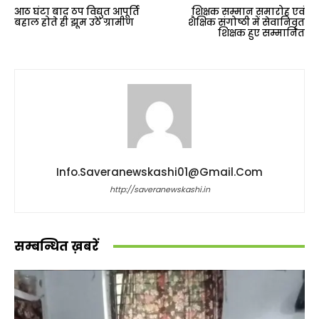
आठ घंटा बाद ठप विद्युत आपूर्ति
शिक्षक सम्मान समारोह एवं
बहाल होते ही झूम उठे ग्रामीण
शैक्षिक संगोष्ठी में सेवानिवृत
शिक्षक हुए सम्मानित
Info.saveranewskashi01@gmail.com
http://saveranewskashi.in
सम्बन्धित ख़बरें