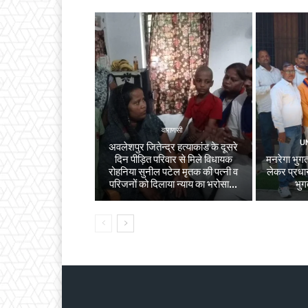
वाराणसी
U
अवलेशपुर जितेन्द्र हत्याकांड के दूसरे
दिन पीड़ित परिवार से मिले विधायक
मनरेगा भुगता
रोहनिया सुनील पटेल मृतक की पत्नी व
लेकर प्रधान
परिजनों को दिलाया न्याय का भरोसा...
भुग