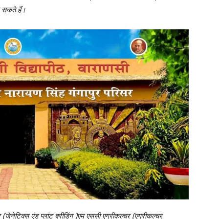
े सकते हैं।
(जेनेटिक्स एंड प्लांट ब्रीडिंग )एम एससी एग्रीकल्चर (एग्रीकल्चर