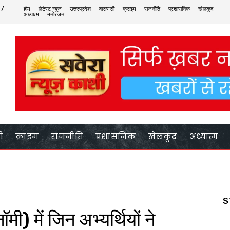
 /
होम
लेटेस्ट न्यूज
उत्तरप्रदेश
वाराणसी
क्राइम
राजनीति
प्रशासनिक
खेलकूद
अध्यात्म
मनोरंजन
ी
क्राइम
राजनीति
प्रशासनिक
खेलकूद
अध्यात्म
S
ी) में जिन अभ्यर्थियों ने