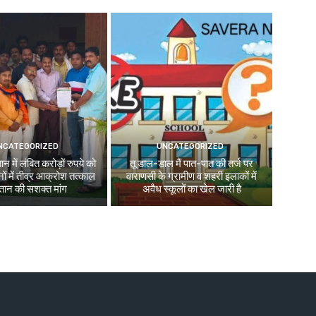
NCATEGORIZED
UNCATEGORIZED
न में लंबित करोड़ों रुपये को
तू डाल-डाल मैं पात-पात की तर्ज पर
ों में तीव्र आक्रोश तत्काल
वाराणसी के ग्रामीण व शहरी इलाकों में
तान की सशक्त मांग
अवैध स्कूलों का खेल जारी है