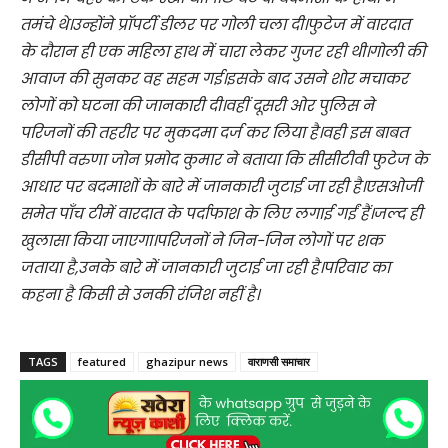
तमंचे थे।उन्होंने प्रॉपर्टी डीलर पर गोली चला दी।फुटेज में वारदात
के दौरान ही एक महिला हाथ में चारा लेकर गुजर रही थी।गोली की
आवाज की सुनकर वह सहम गई।इसके बाद उसने शोर मचाकर
लोगों को घटना की जानकारी दी।वहीं दूसरी ओर पुलिस ने
परिजनों की तहरीर पर मुकदमा दर्ज कर लिया है।वही इस बाबत
डीसीपी वरुणा जोन प्रमोद कुमार ने बताया कि सीसीटीवी फुटेज के
आधार पर बदमाशों के बारे में जानकारी जुटाई जा रही है।एसओजी
समेत पाँच टीमें वारदात के पर्दाफाश के लिए लगाई गईं हैं।जल्द ही
खुलासा किया जाएगा।परिजनों ने जिन-जिन लोगों पर शक
जताया है,उनके बारे में जानकारी जुटाई जा रही है।परिवार का
कहना है किसी से उनकी रंजिश नहीं है।
TAGS
featured
ghazipur news
वाराणसी समाचार