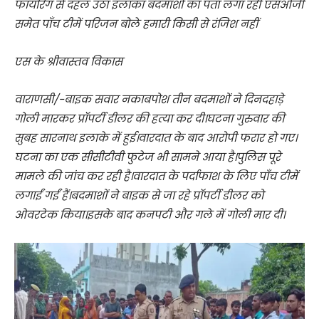
फायरिंग से दहल उठा इलाका बदमाशों का पता लगा रहीं एसओजी
समेत पाँच टीमें परिजन बोले हमारी किसी से रंजिश नहीं
एस के श्रीवास्तव विकास
वाराणसी/-बाइक सवार नकाबपोश तीन बदमाशों ने दिनदहाड़े
गोली मारकर प्रॉपर्टी डीलर की हत्या कर दी।घटना गुरुवार की
सुबह सारनाथ इलाके में हुई।वारदात के बाद आरोपी फरार हो गए।
घटना का एक सीसीटीवी फुटेज भी सामने आया है।पुलिस पूरे
मामले की जांच कर रही है।वारदात के पर्दाफाश के लिए पाँच टीमें
लगाईं गईं हैं।बदमाशों ने बाइक से जा रहे प्रॉपर्टी डीलर को
ओवरटेक किया।इसके बाद कनपटी और गले में गोली मार दी।