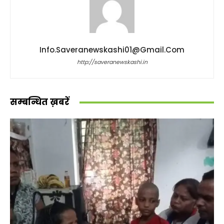
Info.saveranewskashi01@gmail.com
http://saveranewskashi.in
सम्बन्धित ख़बरें