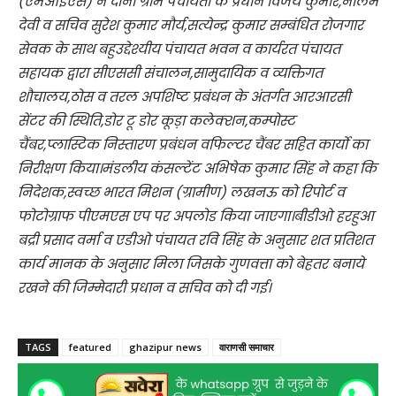
(एमआईएस) ने दोनो ग्राम पंचायतो के प्रधान विजय कुमार,नीलम
देवी व सचिव सुरेश कुमार मौर्य,सत्येन्द्र कुमार सम्बंधित रोजगार
सेवक के साथ बहुउद्देश्यीय पंचायत भवन व कार्यरत पंचायत
सहायक द्वारा सीएससी संचालन,सामुदायिक व व्यक्तिगत
शौचालय,ठोस व तरल अपशिष्ट प्रबंधन के अंतर्गत आरआरसी
सेंटर की स्थिति,डोर टू डोर कूड़ा कलेक्शन,कम्पोस्ट
चैंबर,प्लास्टिक निस्तारण प्रबंधन वफिल्टर चैंबर सहित कार्यो का
निरीक्षण किया।मंडलीय कंसल्टेंट अभिषेक कुमार सिंह ने कहा कि
निदेशक,स्वच्छ भारत मिशन (ग्रामीण) लखनऊ को रिपोर्ट व
फोटोग्राफ पीएमएस एप पर अपलोड किया जाएगा।बीडीओ हरहुआ
बद्री प्रसाद वर्मा व एडीओ पंचायत रवि सिंह के अनुसार शत प्रतिशत
कार्य मानक के अनुसार मिला जिसके गुणवत्ता को बेहतर बनाये
रखने की जिम्मेदारी प्रधान व सचिव को दी गई।
TAGS
featured
ghazipur news
वाराणसी समाचार