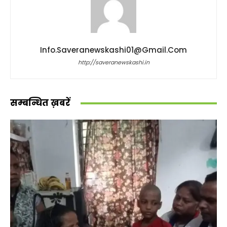
Info.saveranewskashi01@gmail.com
http://saveranewskashi.in
सम्बन्धित ख़बरें