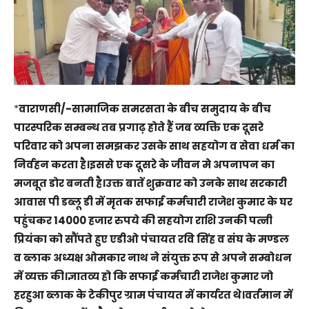
*
वाराणसी/-सामाजिक समरसता के बीच समुदाय के बीच
पारस्परिक सम्बन्ध तब प्रगाढ़ होते हैं जब व्यक्ति एक दूसरे
परिवार को अपना समझकर उसके साथ सहयोग व सेवा धर्म का
निर्वहन करता है।इससे एक दूसरे के जीवन मे अपनापन का
मजबूत डोर बनती है।उक्त बातें शुक्रवार को उनके साथ सरकारी
आवास पी डब्लू डी में मृतक सफाई कर्मचारी राजेश कुमार के घर
पहुंचकर 14000 हजार रुपये की सहयोग राशि उनकी पत्नी
प्रियंका को सौंपते हुए एडीओ पंचायत रवि सिंह व संघ के मण्डल
व ब्लाक अध्यक्ष ओमकार नाथ ने संयुक्त रूप से अपने सम्बोधन
में व्यक्त की।ज्ञातव्य हो कि सफाई कर्मचारी राजेश कुमार जो
हरहुआ ब्लाक के टेकीपुर ग्राम पंचायत में कार्यरत थे।वर्तमान में