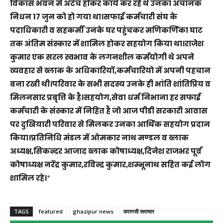
विकास भवन में अटैच होकर कार्य कर रहे थे उनका अचानक
निधन 17 जुन को हो गया था।सफाई कर्मचारी संघ के
पदाधिकारी व सहकर्मी उनके घर पहुंचकर मणिकर्णिका घाट
तक अंतिम संस्कार में शामिल होकर सहयोग किया था।राजेश
कुमार एक सरल स्वभाव के लगनशील कर्मयोगी थे अपने
व्यवहार से ब्लाक के अधिकारियों,कर्मचारियो में अपनी पहचान
बना रखी थी।परिवार के सभी सदस्य उनके ही भांति शांतिप्रिय व
मिलनसार प्रबृत्ति के है।सहयोग,सेवा धर्म निभाना हर सफाई
कर्मचारी के संस्कार में निहित है जो आज पीडी सरकारी आवास
पर दुखियारी परिवार से मिलकर उनका आर्थिक सहयोग प्रदान
किया।प्रतिनिधि मंडल में ओमकार नाथ मण्डल व ब्लाक
अध्यक्ष,सिकन्दर आजाद ब्लाक कोषाध्यक्ष,दिनेश राजभर पूर्व
कोषाध्यक्ष नरेंद्र कुमार,रविन्द्र कुमार,शम्भूनाथ सहित कई लोग
शामिल रहे।
*
TAGS
featured
ghazipur news
वाराणसी समाचार