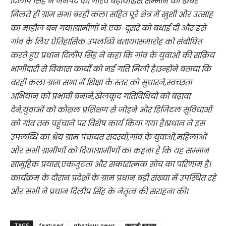
दिलीप सिंह ने जनपद का गौरव बढ़ाया।इस सम्मान की खबर
मिलते ही ग्राम सभा बरही कला सहित पूरे क्षेत्र में खुशी और उत्साह
का माहौल बन गया।ग्रामीणों ने एक-दूसरे को बधाई दी और इसे
गांव के लिए ऐतिहासिक उपलब्धि बताया।समारोह को संबोधित
करते हुए प्रधान दिलीप सिंह ने कहा कि गांव के युवाओं की सक्रिय
भागीदारी से विकास कार्यों को नई गति मिली है।उन्होंने बताया कि
बरही कला ग्राम सभा में शिक्षा के स्तर को सुधारने,स्वच्छता
अभियान को प्रभावी बनाने,खेलकूद गतिविधियों को बढ़ावा
देने,युवाओं को कौशल प्रशिक्षण से जोड़ने और डिजिटल सुविधाओं
को गांव तक पहुंचाने पर विशेष कार्य किया गया है।प्रधान ने इस
उपलब्धि का श्रेय ग्राम पंचायत सदस्यों,गांव के युवाओं,महिलाओं
और सभी ग्रामीणों को दिया।ग्रामीणों का कहना है कि यह सम्मान
सामूहिक प्रयास,एकजुटता और सकारात्मक सोच का परिणाम है।
कार्यक्रम के दौरान प्रदेशों के ग्राम प्रधान बड़ी संख्या में उपस्थित रहे
और सभी ने प्रधान दिलीप सिंह के नेतृत्व की सराहना की।
TAGS
featured
ghazipur news
वाराणसी समाचार