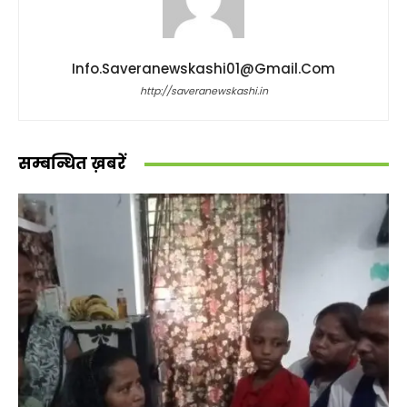
Info.saveranewskashi01@gmail.com
http://saveranewskashi.in
सम्बन्धित ख़बरें