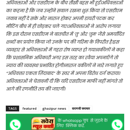
अधिवक्ताओं और एसडीएम के बीच तीखी बहस भी हुई।अधिवक्ताओं
का कहना है कि जब उन्होंने सवाल रखना शुरू किया तो एसडीएम
जवाब नहीं दे सके और नाराज होकर अपनी डायरी पटक कर
मीटिंग बीच में ही छोड़कर चले गए।अधिवक्ताओं ने आरोप लगाया
कि इस दौरान एसडीएम ने बातचीत में ‘तु’ और ‘तुम’ जैसे अमर्यादित
शब्दों का प्रयोग किया जो उनके पद की गरिमा के विपरीत है।इस
व्यवहार से अधिवक्ताओं में गहरा रोष व्याप्त हो गया।वकीलों ने कहा
कि प्रशासनिक अधिकारी अगर इस तरह का रवैया अपनाएँगे तो
न्याय की व्यवस्था प्रभावित होगी।नाराज वकीलों ने नारे लगाते हुए
“अधिवक्ता एकता ज़िंदाबाद” के स्वर में अपना विरोध दर्ज कराया।
अधिवक्ताओं ने चेतावनी दी कि यदि एसडीएम माफी नहीं मांगते तो
आगे की रणनीति तय की जाएगी।
TAGS
featured
ghazipur news
वाराणसी समाचार