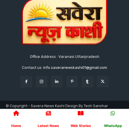
Office Address : Varanasi Uttarpradesh
Contact us:
info.saveranewskashi01@gmail.com
© Copyright - Savera News Kashi Design By Tech Sanchar
9140753811
होम
लेटेस्ट
उत्तरप्रदेश
वाराणसी
क्राइम
राजनीति
प्रशासनिक
न्यूज
खेलकूद
अध्यात्म
मनोरंजन
Home
Latest News
Web Stories
WhatsApp