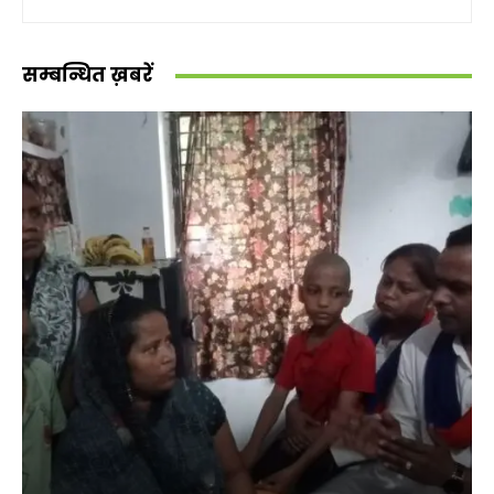
सम्बन्धित ख़बरें