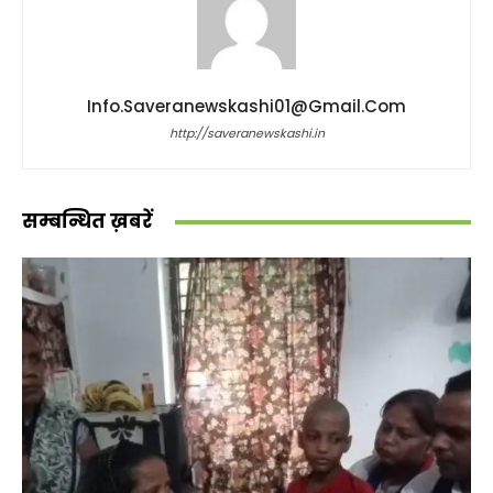
Info.saveranewskashi01@gmail.com
http://saveranewskashi.in
सम्बन्धित ख़बरें