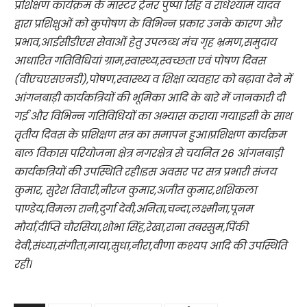
प्रशिक्षण कार्यक्रम के मास्टर ट्रेनर पुष्पा सिंह व राधेश्याम यादव
द्वारा प्रशिक्षुओं को कुपोषण के विभिन्न प्रकार उनके कारण और
प्रभाव,आईसीडीएस सेवाओं हेतु उपलब्ध मंच गृह भ्रमण,समुदाय
आधारित गतिविधियां ग्राम,स्वास्थ्य,स्वच्छता एवं पोषण दिवस
(वीएचएसएनडी),पोषण,स्वास्थ्य व शिक्षा व्यवहार को बढ़ावा देने में
आंगनबाड़ी कार्यकत्रियों की भूमिका आदि के बारे में जानकारी दी
गई और विभिन्न गतिविधियों का अभ्यास कराया गया।इसी के साथ
तृतीय दिवस के प्रशिक्षण सत्र का समापन हुआ।प्रशिक्षण कार्यक्रम
बाल विकास परियोजना क्षेत्र नगरक्षेत्र से चयनित 26 आंगनबाड़ी
कार्यकत्रियों की उपस्थिति रही।इस अवसर पर सत्र प्रभारी संजय
कुमार, सुरेश तिवारी,नीरज कुमार,अजीत कुमार,शशिकला
पाण्डेय,विमला रानी,दुर्गा देवी,अनिता,चन्दा,लक्ष्मीना,पूनम
मौर्या,दीप्ति चौरसिया,शोभा सिंह,रेखा,राना तबस्सुम,पिंकी
देवी,संध्या,संगीता,माया,सुधा,नीरा,वीणा कश्यप आदि की उपस्थिति
रही।