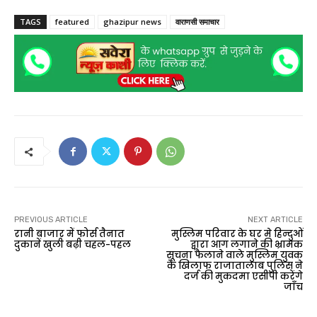
TAGS
featured
ghazipur news
वाराणसी समाचार
PREVIOUS ARTICLE
NEXT ARTICLE
रानी बाजार में फोर्स तैनात
मुस्लिम परिवार के घर मे हिन्दुओं
दुकानें खुली बढ़ी चहल-पहल
द्वारा आग लगाने की भ्रामक
सूचना फैलाने वाले मुस्लिम युवक
के खिलाफ राजातालाब पुलिस ने
दर्ज की मुकदमा एसीपी करेंगे
जाँच