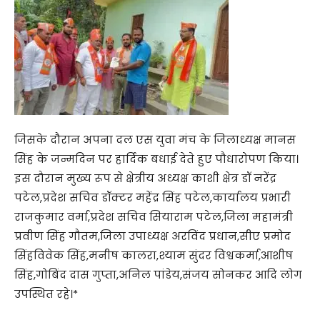
जिसके दौरान अपना दल एस युवा मंच के जिलाध्यक्ष मानस
सिंह के जन्मदिन पर हार्दिक बधाई देते हुए पौधारोपण किया।
इस दौरान मुख्य रूप से क्षेत्रीय अध्यक्ष काशी क्षेत्र डॉ नरेंद्र
पटेल,प्रदेश सचिव डॉक्टर महेंद्र सिंह पटेल,कार्यालय प्रभारी
राजकुमार वर्मा,प्रदेश सचिव सियाराम पटेल,जिला महामंत्री
प्रवीण सिंह गौतम,जिला उपाध्यक्ष अरविंद प्रधान,सीए प्रमोद
सिंहविवेक सिंह,मनीष कालरा,श्याम सुंदर विश्वकर्मा,आशीष
सिंह,गोबिंद दास गुप्ता,अनिल पांडेय,संजय सोनकर आदि लोग
उपस्थित रहे।*