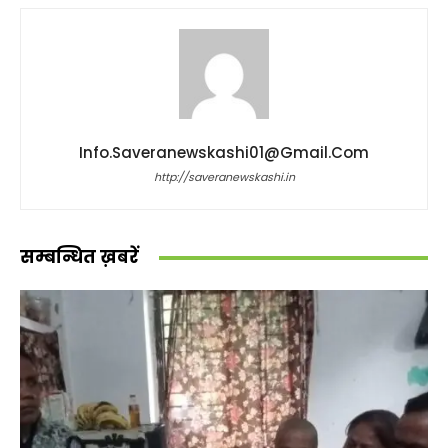
Info.saveranewskashi01@gmail.com
http://saveranewskashi.in
सम्बन्धित ख़बरें