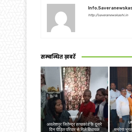
Info.saveranewska
http://saveranewskashi.in
सम्बन्धित ख़बरें
वाराणसी
U
अवलेशपुर जितेन्द्र हत्याकांड के दूसरे
दिन पीड़ित परिवार से मिले विधायक
मनरेगा भुगता