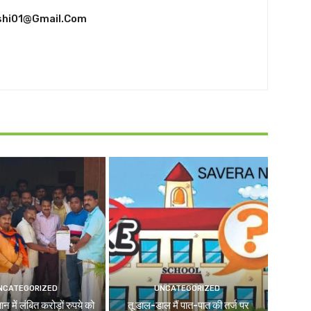
shi01@gmail.com
NCATEGORIZED
UNCATEGORIZED
न में लंबित करोड़ों रुपये को
तू डाल-डाल मैं पात-पात की तर्ज पर