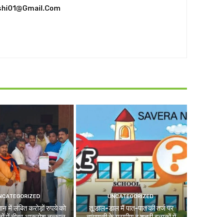
shi01@gmail.com
NCATEGORIZED
UNCATEGORIZED
न में लंबित करोड़ों रुपये को
तू डाल-डाल मैं पात-पात की तर्ज पर