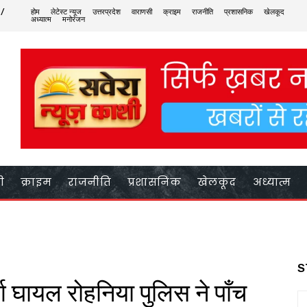
 /
होम
लेटेस्ट न्यूज
उत्तरप्रदेश
वाराणसी
क्राइम
राजनीति
प्रशासनिक
खेलकूद
अध्यात्म
मनोरंजन
ी
क्राइम
राजनीति
प्रशासनिक
खेलकूद
अध्यात्म
S
ुर्ग घायल रोहनिया पुलिस ने पाँच