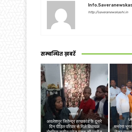
Info.saveranewska
http://saveranewskashi.in
सम्बन्धित ख़बरें
वाराणसी
U
अवलेशपुर जितेन्द्र हत्याकांड के दूसरे
दिन पीड़ित परिवार से मिले विधायक
मनरेगा भुगता