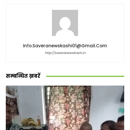
Info.saveranewskashi01@gmail.com
http://saveranewskashi.in
सम्बन्धित ख़बरें