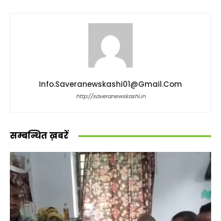
Info.saveranewskashi01@gmail.com
http://saveranewskashi.in
सम्बन्धित ख़बरें