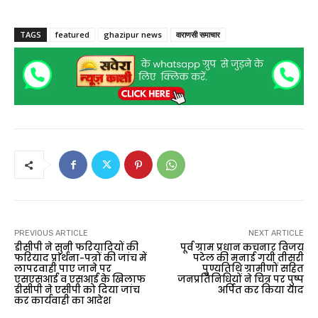
TAGS
featured
ghazipur news
वाराणसी समाचार
PREVIOUS ARTICLE
NEXT ARTICLE
डीसीपी ने सुनी फरियादियों की
पूर्व ग्राम प्रधान कचनार विजय
फरियाद प्रार्थना-पत्रों की जांच में
पटेल की मनाई गयी तीसरी
लापरवाही पाए जाने पर
पुण्यतिथि ग्रामीणों सहित
एसएसआई व एसआई के खिलाफ
जनप्रतिनिधियों ने चित्र पर पुष्प
डीसीपी ने एसीपी को दिया जांच
अर्पित कर किया याद
कर कार्यवाही का आदेश