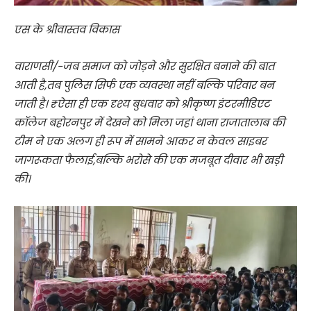
एस के श्रीवास्तव विकास
वाराणसी/-जब समाज को जोड़ने और सुरक्षित बनाने की बात
आती है,तब पुलिस सिर्फ एक व्यवस्था नहीं बल्कि परिवार बन
जाती है। ₹ऐसा ही एक दृश्य बुधवार को श्रीकृष्ण इंटरमीडिएट
कॉलेज बहोरनपुर में देखने को मिला जहां थाना राजातालाब की
टीम ने एक अलग ही रूप में सामने आकर न केवल साइबर
जागरूकता फैलाई,बल्कि भरोसे की एक मजबूत दीवार भी खड़ी
की।