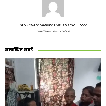
Info.saveranewskashi01@gmail.com
http://saveranewskashi.in
सम्बन्धित ख़बरें