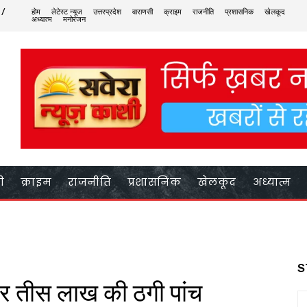
 /
होम
लेटेस्ट न्यूज
उत्तरप्रदेश
वाराणसी
क्राइम
राजनीति
प्रशासनिक
खेलकूद
अध्यात्म
मनोरंजन
ी
क्राइम
राजनीति
प्रशासनिक
खेलकूद
अध्यात्म
S
र तीस लाख की ठगी पांच