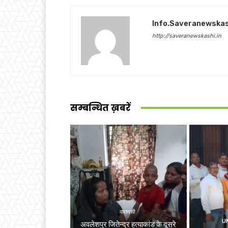
Info.saveranewska
http://saveranewskashi.in
सम्बन्धित ख़बरें
वाराणसी
U
अवलेशपुर जितेन्द्र हत्याकांड के दूसरे