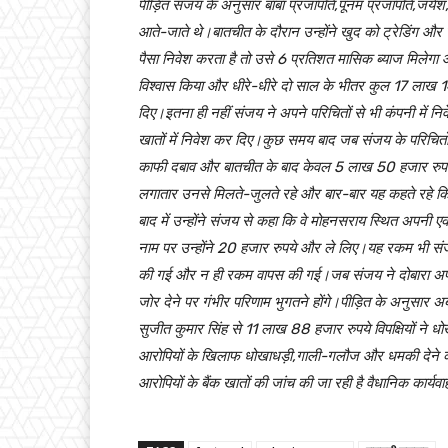
पीड़ित संजय के अनुसार बाबा प्रजापति,पूनम प्रजापति,जये
आते-जाते थे।बातचीत के दौरान उन्होंने खुद को ट्रेडिंग और ग
पैसा निवेश करता है तो उसे 6 प्रतिशत मासिक ब्याज मिलेग
विश्वास किया और धीरे-धीरे दो साल के भीतर कुल 17 लाख 14 ह
दिए।इतना ही नहीं संजय ने अपने परिचितों से भी कंपनी में नि
खातों में निवेश कर दिए।कुछ समय बाद जब संजय के परिचितों न
काफी दबाव और बातचीत के बाद केवल 5 लाख 50 हजार रुपये ल
लगातार उनसे मिलते-जुलते रहे और बार-बार यह कहते रहे कि जल
बाद में उन्होंने संजय से कहा कि वे मोहनसराय स्थित अपनी
नाम पर उन्होंने 20 हजार रुपये और ले लिए।यह रकम भी सं
की गई और न ही रकम वापस की गई।जब संजय ने दोबारा अपने पै
जोर देने पर गंभीर परिणाम भुगतने होंगे।पीड़ित के अनुस
सुजीत कुमार सिंह से 11 लाख 88 हजार रुपये विपक्षियों ने धोखा
आरोपियों के खिलाफ धोखाधड़ी,गाली-गलौज और धमकी देने की 
आरोपियों के बैंक खातों की जांच की जा रही है वैधानिक कार्यव