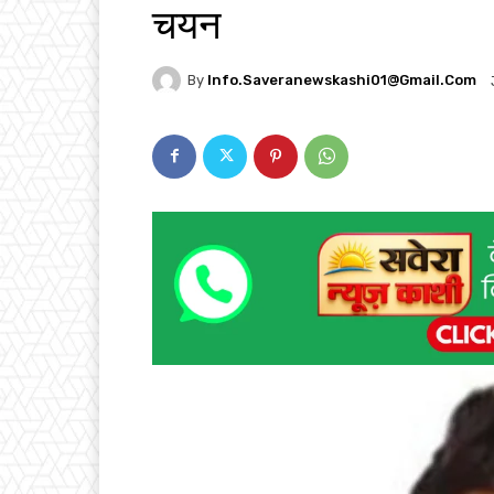
चयन
By
Info.saveranewskashi01@gmail.com