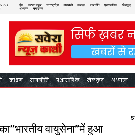
n in /
होम
लेटेस्ट न्यूज
उत्तरप्रदेश
वाराणसी
क्राइम
राजनीति
प्रशासनिक
खेलकूद
n
अध्यात्म
मनोरंजन
ी
क्राइम
राजनीति
प्रशासनिक
खेलकूद
अध्यात्म
S
का”भारतीय वायुसेना”में हुआ