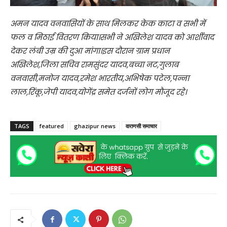
अमन यादव वनवासियों के साथ मिलकर केक काटा व सभी में
फल व मिठाई वितरण किया।सभी ने अखिलेश यादव को आर्शीवाद
देकर लंबी उम्र की दुआ मांगा।इस दौरान ग्राम प्रधान
अखिलेश,जिला सचिव रामसुंदर यादव,बच्चा नट,गुलाब
वनवासी,मनोज यादव,रमेश भारतीय,अभिषेक पटेल,पन्ना
लाल,रिंकू,जेपी यादव,योगेंद्र समेत दर्जनों लोग मौजूद रहे।
TAGS
featured
ghazipur news
वाराणसी समाचार