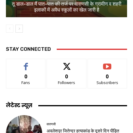
तू डाल-डाल मैं पात-पात की तर्ज पर वाराणसी के ग्रामीण व शहरी
इलाकों में अवैध स्कूलों का खेल जारी है
STAY CONNECTED
0
0
0
Fans
Followers
Subscribers
लेटेस्ट न्यूज़
वाराणसी
अवलेशपुर जितेन्द्र हत्याकांड के दूसरे दिन पीड़ित