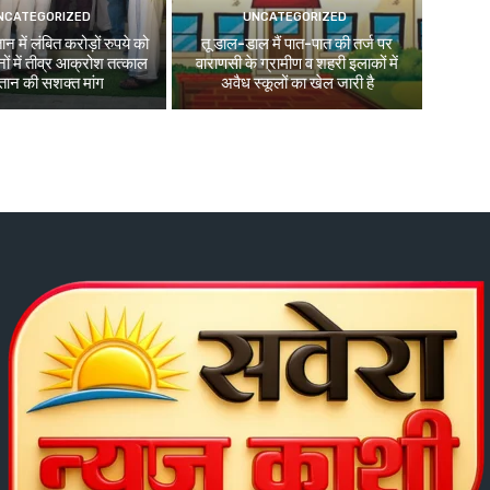
NCATEGORIZED
UNCATEGORIZED
न में लंबित करोड़ों रुपये को
तू डाल-डाल मैं पात-पात की तर्ज पर
ों में तीव्र आक्रोश तत्काल
वाराणसी के ग्रामीण व शहरी इलाकों में
तान की सशक्त मांग
अवैध स्कूलों का खेल जारी है