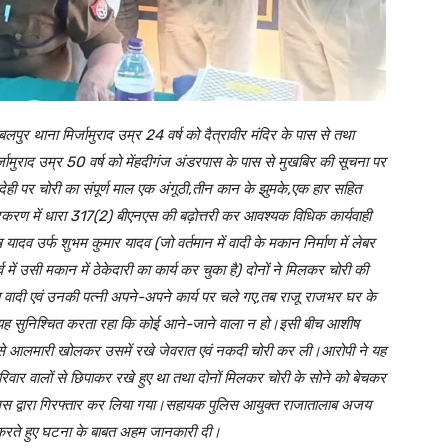
ुर थाना मिर्जामुराद उम्र 24 वर्ष को दैत्रावीर मंदिर के पास से तथा
्जामुराद उम्र 50 वर्ष को मेंहदीगंज अंडरपास के पास से मुखबिर की सूचना पर
ी पर चोरी का संपूर्ण माल एक अंगूठी,तीन कान के झुमके,एक हार सहित
ण में धारा 317(2) बीएनएस की बढ़ोत्तरी कर आवश्यक विधिक कार्यवाही
व उर्फ शुभम कुमार यादव (जो वर्तमान में वादी के मकान निर्माण में लेबर
व में उसी मकान में ठेकेदारी का कार्य कर चुका है) दोनों ने मिलकर चोरी की
ादी एवं उनकी पत्नी अपने-अपने कार्य पर चले गए,तब राजू राजभर घर के
यह सुनिश्चित करता रहा कि कोई आने-जाने वाला न हो।इसी बीच आशीष
बी से आलमारी खोलकर उसमें रखे जेवरात एवं नकदी चोरी कर ली।आरोपी ने यह
वार वालों से छिपाकर रखे हुए था तथा दोनों मिलकर चोरी के सोने को बेचकर
तु पुलिस द्वारा गिरफ्तार कर लिया गया।सहायक पुलिस आयुक्त राजातालाब अजय
ेश करते हुए घटना के बाबत अहम जानकारी दी।