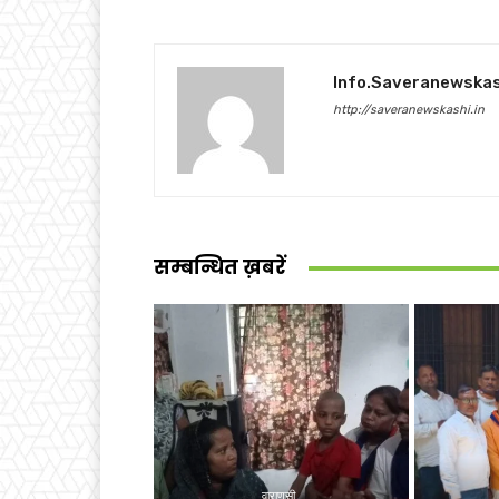
Info.saveranewska
http://saveranewskashi.in
सम्बन्धित ख़बरें
वाराणसी