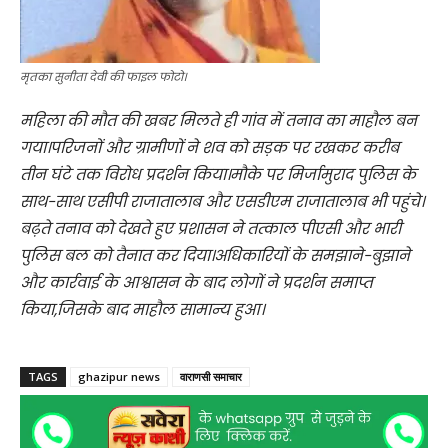
मृतका सुनीता देवी की फाइल फोटो।
महिला की मौत की खबर मिलते ही गांव में तनाव का माहौल बन
गया।परिजनों और ग्रामीणों ने शव को सड़क पर रखकर करीब
तीन घंटे तक विरोध प्रदर्शन किया।मौके पर मिर्जामुराद पुलिस के
साथ-साथ एसीपी राजातालाब और एसडीएम राजातालाब भी पहुंचे।
बढ़ते तनाव को देखते हुए प्रशासन ने तत्काल पीएसी और भारी
पुलिस बल को तैनात कर दिया।अधिकारियों के समझाने-बुझाने
और कार्रवाई के आश्वासन के बाद लोगों ने प्रदर्शन समाप्त
किया,जिसके बाद माहौल सामान्य हुआ।
TAGS
ghazipur news
वाराणसी समाचार