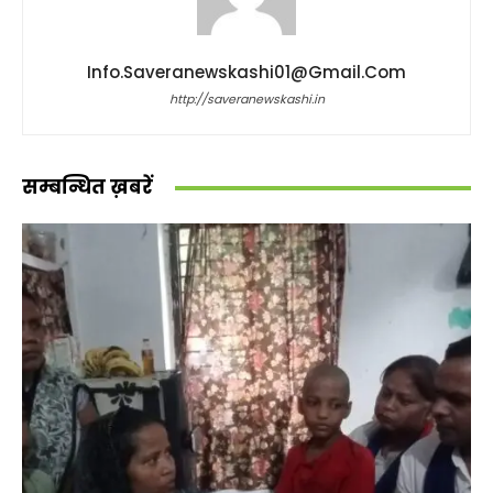
Info.saveranewskashi01@gmail.com
http://saveranewskashi.in
सम्बन्धित ख़बरें