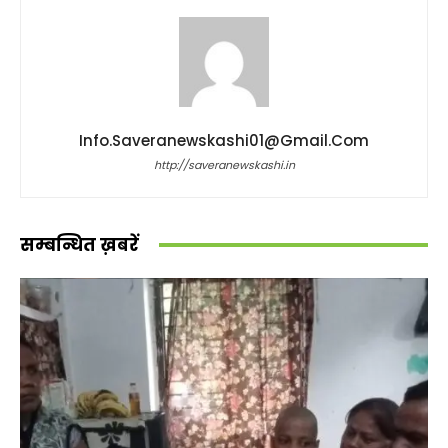
Info.saveranewskashi01@gmail.com
http://saveranewskashi.in
सम्बन्धित ख़बरें