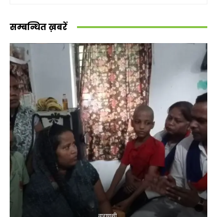
सम्बन्धित ख़बरें
वाराणसी