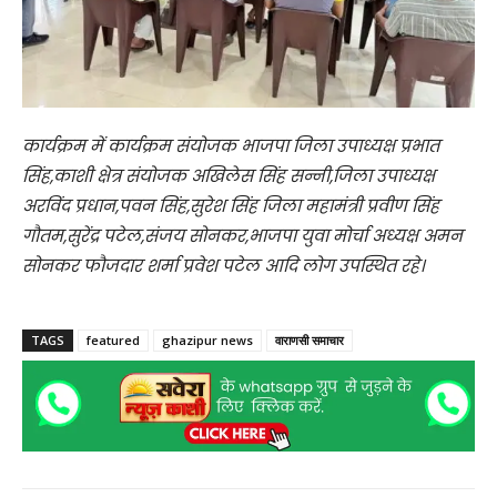
कार्यक्रम में कार्यक्रम संयोजक भाजपा जिला उपाध्यक्ष प्रभात
सिंह,काशी क्षेत्र संयोजक अखिलेस सिंह सन्नी,जिला उपाध्यक्ष
अरविंद प्रधान,पवन सिंह,सुरेश सिंह जिला महामंत्री प्रवीण सिंह
गौतम,सुरेंद्र पटेल,संजय सोनकर,भाजपा युवा मोर्चा अध्यक्ष अमन
सोनकर फौजदार शर्मा प्रवेश पटेल आदि लोग उपस्थित रहे।
TAGS
featured
ghazipur news
वाराणसी समाचार