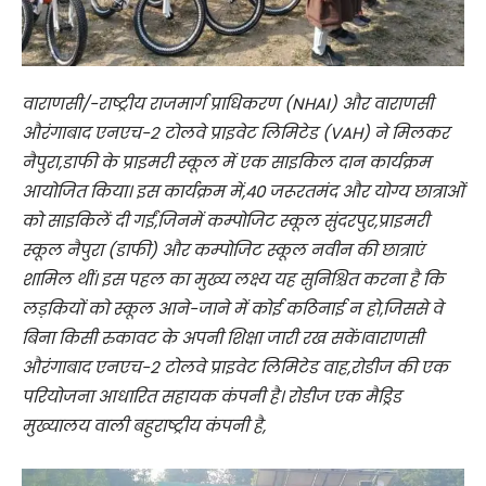
वाराणसी/-राष्ट्रीय राजमार्ग प्राधिकरण (NHAI) और वाराणसी
औरंगाबाद एनएच-2 टोलवे प्राइवेट लिमिटेड (VAH) ने मिलकर
नैपुरा,डाफी के प्राइमरी स्कूल में एक साइकिल दान कार्यक्रम
आयोजित किया। इस कार्यक्रम में,40 जरूरतमंद और योग्य छात्राओं
को साइकिलें दी गईं,जिनमें कम्पोजिट स्कूल सुंदरपुर,प्राइमरी
स्कूल नैपुरा (डाफी) और कम्पोजिट स्कूल नवीन की छात्राएं
शामिल थीं। इस पहल का मुख्य लक्ष्य यह सुनिश्चित करना है कि
लड़कियों को स्कूल आने-जाने में कोई कठिनाई न हो,जिससे वे
बिना किसी रुकावट के अपनी शिक्षा जारी रख सकें।वाराणसी
औरंगाबाद एनएच-2 टोलवे प्राइवेट लिमिटेड वाह,रोडीज की एक
परियोजना आधारित सहायक कंपनी है। रोडीज एक मैड्रिड
मुख्यालय वाली बहुराष्ट्रीय कंपनी है,