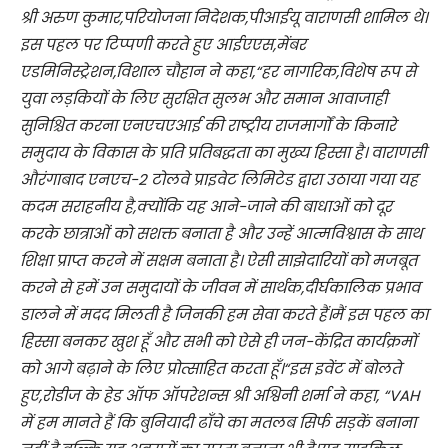
श्री अरुण कुमार,परियोजना निदेशक,पीआईयू वाराणसी शामिल थे।
इस पहल पर टिप्पणी करते हुए आईएएस,मेंबर
एडमिनिस्ट्रेशन,विशाल चौहान ने कहा,“हर नागरिक,विशेष रूप से
युवा लड़कियों के लिए सुरक्षित सुलभ और समान आवाजाही
सुनिश्चित करना एनएचएआई की राष्ट्रीय राजमार्गों के किनारे
समुदाय के विकास के प्रति प्रतिबद्धता का मुख्य हिस्सा है। वाराणसी
औरंगाबाद एनएच-2 टोलवे प्राइवेट लिमिटेड द्वारा उठाया गया यह
कदम सराहनीय है,क्योंकि यह आने-जाने की बाधाओं को दूर
करके छात्राओं को सशक्त बनाता है और उन्हें आत्मविश्वास के साथ
शिक्षा प्राप्त करने में सक्षम बनाता है। ऐसी साझेदारियों को मजबूत
करने से हमें उन समुदायों के जीवन में सार्थक,दीर्घकालिक प्रभाव
डालने में मदद मिलती है जिनकी हम सेवा करते हैं।मैं इस पहल का
हिस्सा बनकर खुश हूँ और सभी को ऐसे ही जन-केंद्रित कार्यक्रमों
को आगे बढ़ाने के लिए प्रोत्साहित करता हूँ।“इस इवेंट में बोलते
हुए,रोडीज के हेड ऑफ ऑपरेशन्स श्री अश्विनी शर्मा ने कहा, “VAH
में हम मानते हैं कि बुनियादी ढाँचे का मतलब सिर्फ सड़कें बनाना