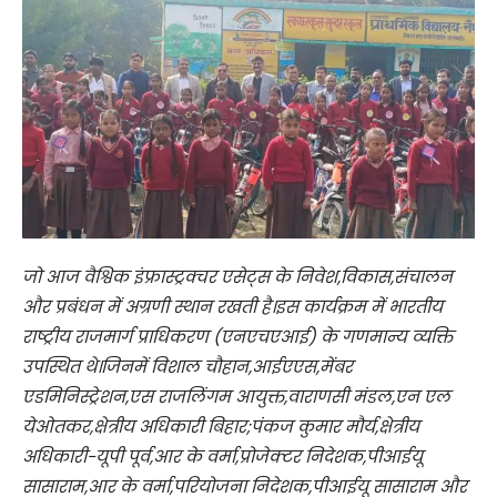
जो आज वैश्विक इंफ्रास्ट्रक्चर एसेट्स के निवेश,विकास,संचालन
और प्रबंधन में अग्रणी स्थान रखती है।इस कार्यक्रम में भारतीय
राष्ट्रीय राजमार्ग प्राधिकरण (एनएचएआई) के गणमान्य व्यक्ति
उपस्थित थे।जिनमें विशाल चौहान,आईएएस,मेंबर
एडमिनिस्ट्रेशन,एस राजलिंगम आयुक्त,वाराणसी मंडल,एन एल
येओतकर,क्षेत्रीय अधिकारी बिहार;पंकज कुमार मौर्य,क्षेत्रीय
अधिकारी-यूपी पूर्व,आर के वर्मा,प्रोजेक्टर निदेशक,पीआईयू
सासाराम,आर के वर्मा,परियोजना निदेशक,पीआईयू सासाराम और