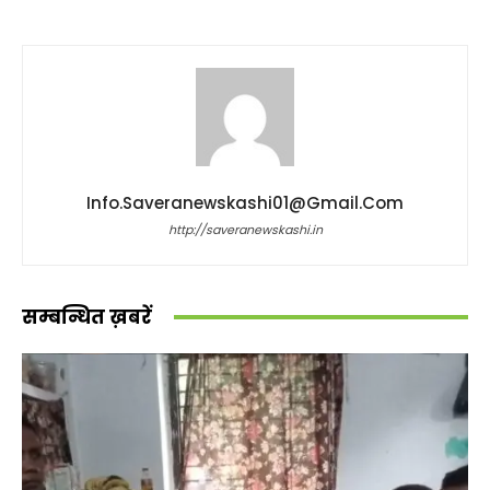
Info.saveranewskashi01@gmail.com
http://saveranewskashi.in
सम्बन्धित ख़बरें