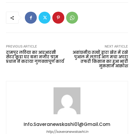
PREVIOUS ARTICLE
NEXT ARTICLE
रामपुर लठिया का आरआरसी
अवांछनीय तत्वों द्वारा खेत में रखे
सेंटर कूड़ा घर बना नजीर ग्राम
पुआल में लगाई आग मचा अपरा
प्रधान ने कराया गुणवत्तापूर्ण कार्य
तफरी किसान का हुआ भारी
नुकसान आक्रोश
Info.saveranewskashi01@gmail.com
http://saveranewskashi.in