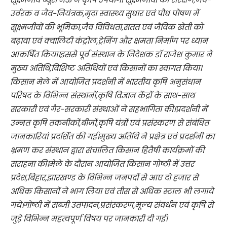
उर्वरक व जैव-नियंत्रक,मृदा स्वास्थ्य सुधार एवं पौध पोषण में
सूक्ष्मजीवों की भूमिका,जैव विविधता,सतत एवं जैविक खेती को
बढ़ावा एवं क्वालिटी कंट्रोल,ट्रेनिंग और क्षमता निर्माण पर ध्यान
आकर्षित किया।इससे पूर्व संस्थान के निदेशक डॉ राजेश कुमार ने
मुख्य अतिथि,विशिष्ट अतिथियों एवं किसानों का स्वागत किया।
किसान मेले में आयोजित प्रदर्शनी में भारतीय कृषि अनुसंधान
परिषद के विभिन्न संस्थानों,कृषि विज्ञान केंद्रों के साथ-साथ
सरकारी एवं गैर-सरकारी संस्थाओं ने सहभागिता की।प्रदर्शनी में
उन्नत कृषि तकनीकों,बीजों,कृषि यंत्रों एवं प्रसंस्करण से संबंधित
जानकारियां प्रदर्शित की गईं।मुख्य अतिथि ने प्रक्षेत्र एवं प्रदर्शनी का
भ्रमण कर संस्थान द्वारा संचालित किसान हितैषी कार्यक्रमों की
सराहना की।मेले के दौरान आयोजित किसान गोष्ठी में उत्तर
प्रदेश,बिहार,झारखण्ड के विभिन्न जनपदों से आए दो हजार से
अधिक किसानों ने भाग लिया एवं तीस से अधिक स्टाल भी लगाये
गये।गोष्ठी में सब्जी उतपादन,प्रसंस्करण,मूल्य संवर्धन एवं कृषि से
जुड़े विभिन्न महत्वपूर्ण विषय पर जानकारी दी गई।