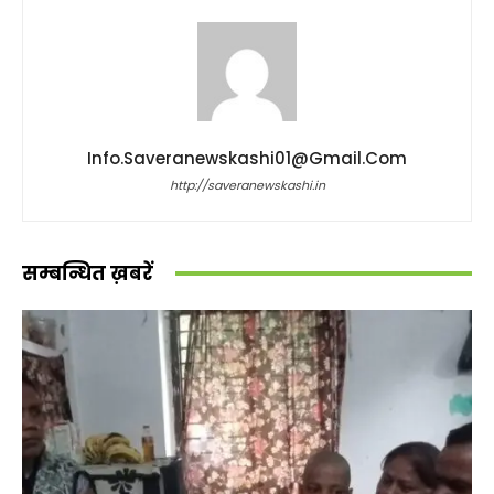
Info.saveranewskashi01@gmail.com
http://saveranewskashi.in
सम्बन्धित ख़बरें