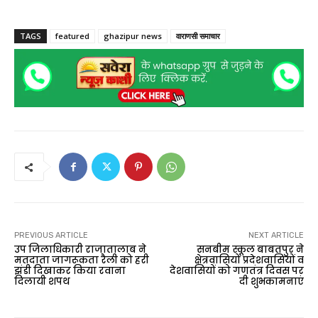
TAGS
featured
ghazipur news
वाराणसी समाचार
PREVIOUS ARTICLE
NEXT ARTICLE
उप जिलाधिकारी राजातालाब ने
सनबीम स्कूल बाबतपुर ने
मतदाता जागरूकता रैली को हरी
क्षेत्रवासियों प्रदेशवासियों व
झंडी दिखाकर किया रवाना
देशवासियों को गणतंत्र दिवस पर
दिलायी शपथ
दी शुभकामनाएं