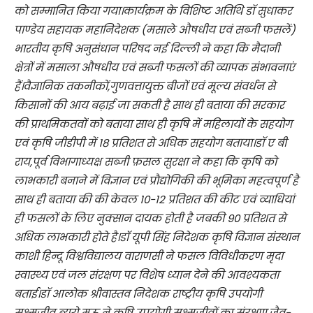
को सम्मानित किया गया।कार्यक्रम के विशिष्ट अतिथि डॉ सुधाकर
पाण्डेय सहायक महानिदेशक (मसाले औषधीय एवं सब्जी फसलें)
भारतीय कृषि अनुसंधान परिषद नई दिल्ली ने कहा कि मैदानी
क्षेत्रों में मसाला औषधीय एवं सब्जी फसलों की व्यापक संभावनाएं
हैं।वैज्ञानिक तकनीकों,गुणवत्तायुक्त बीजों एवं मूल्य संवर्धन से
किसानों की आय बढ़ाई जा सकती है साथ ही बताया की सरकार
की प्राथमिकतवों को बताया साथ ही कृषि में महिलायों के सहयोग
एवं कृषि जीडीपी में 18 प्रतिशत से अधिक सहयोग बताया।डॉ ए बी
राय,पूर्व विभागाध्यक्ष सब्जी फ़सल सुरक्षा ने कहा कि कृषि को
लाभकारी बनाने में विज्ञान एवं प्रौद्योगिकी की भूमिका महत्वपूर्ण है
साथ ही बताया की की केवल 10-12 प्रतिशत की कीट एवं व्याधियां
ही फसलों के लिए नुक्सान दायक होती है जबकी 90 प्रतिशत से
अधिक लाभकारी होते है।डॉ यूपी सिंह निदेशक कृषि विज्ञान संस्थान
काशी हिन्दू विश्वविद्यालय वाराणसी ने फसल विविधीकरण मृदा
स्वास्थ्य एवं जल संरक्षण पर विशेष ध्यान देने की आवश्यकता
बताई।डॉ आलोक श्रीवास्तव निदेशक राष्ट्रीय कृषि उपयोगी
सूक्ष्मजीव ब्यूरो मऊ ने कृषि उपयोगी सूक्ष्मजीवों का संरक्षण,जैव-