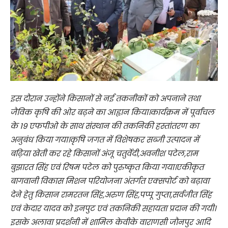
इस दौरान उन्होंने किसानों से नई तकनीकों को अपनाने तथा
जैविक कृषि की ओर बढ़ने का आह्वान किया।कार्यक्रम में पूर्वांचल
के 19 एफपीओ के साथ संस्थान की तकनिकी हस्तांतरण का
अनुबंध किया गया।कृषि जगत में विशेषकर सब्जी उत्पादन में
बढ़िया खेती कर रहे किसानों अंजू चतुर्वेदी,अवनीश पटेल,राम
बुझारत सिंह एवं रिषम पटेल को पुरुष्कृत किया गया।एकीकृत
बागवानी विकास मिशन परियोजना अंतर्गत एक्सपोर्ट को बढ़ावा
देने हेतु किसान रामरतन सिंह,अरुण सिंह,पप्पू गुप्ता,सर्वजीत सिंह
एवं केदार यादव को इनपुट एवं तकनिकी सहायता प्रदान की गयी।
इसके अलावा प्रदर्शनी में शामिल केवीके वाराणसी जौनपुर आदि