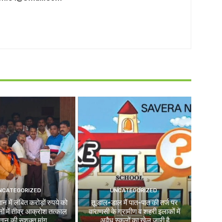
NCATEGORIZED
UNCATEGORIZED
न में लंबित करोड़ों रुपये को
तू डाल-डाल मैं पात-पात की तर्ज पर
ों में तीव्र आक्रोश तत्काल
वाराणसी के ग्रामीण व शहरी इलाकों में
तान की सशक्त मांग
अवैध स्कूलों का खेल जारी है