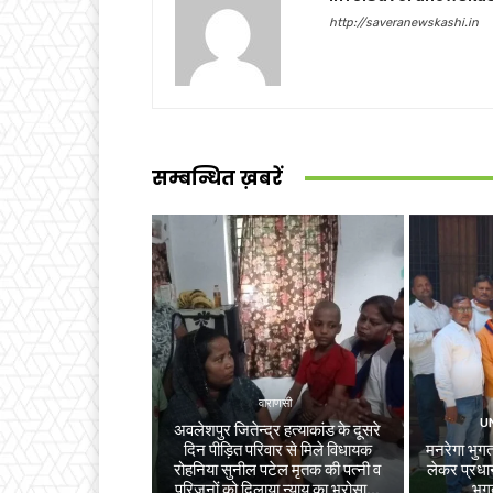
http://saveranewskashi.in
सम्बन्धित ख़बरें
वाराणसी
U
अवलेशपुर जितेन्द्र हत्याकांड के दूसरे
दिन पीड़ित परिवार से मिले विधायक
मनरेगा भुगता
रोहनिया सुनील पटेल मृतक की पत्नी व
लेकर प्रधान
परिजनों को दिलाया न्याय का भरोसा...
भुग