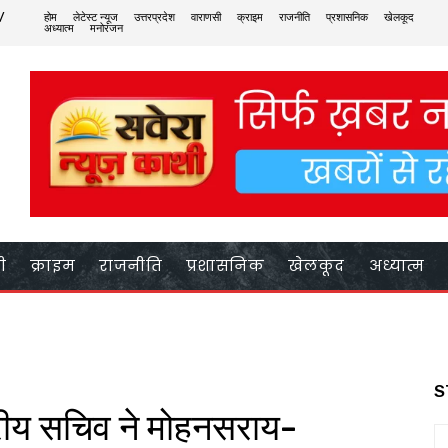
/
होम
लेटेस्ट न्यूज
उत्तरप्रदेश
वाराणसी
क्राइम
राजनीति
प्रशासनिक
खेलकूद
अध्यात्म
मनोरंजन
ी
क्राइम
राजनीति
प्रशासनिक
खेलकूद
अध्यात्म
S
ट्रीय सचिव ने मोहनसराय-