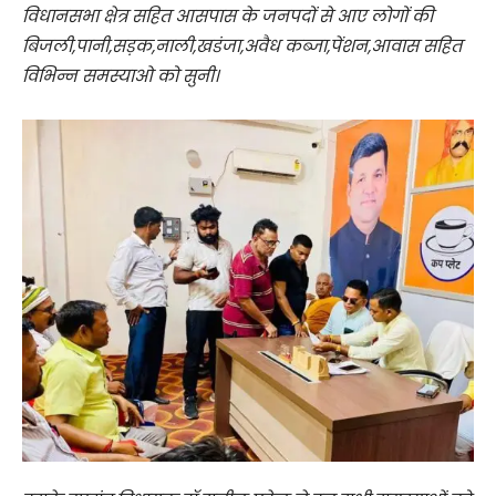
विधानसभा क्षेत्र सहित आसपास के जनपदों से आए लोगों की
बिजली,पानी,सड़क,नाली,खडंजा,अवैध कब्जा,पेंशन,आवास सहित
विभिन्न समस्याओ को सुनी।