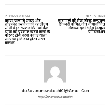
PREVIOUS ARTICLE
NEXT ARTICLE
कांवड यात्रा में उपद्रव और
वाराणसी की नैना मोस्ट वेल्यूबल
तोड़फोड़ करने वालों पर सीएम
खिलाड़ी घोषित,चीन में आयोजित
योगी बेहद सख्त बोले….धार्मिक
एशियन यूथ विमेन हैंडबॉल
यात्रा को बदनाम करने वालों के
चैंपियनशिप
पोस्टर होंगे चस्पा कांवड़ यात्रा
सम्पन्न होने बाद होगा सख्त
एक्शन
Info.saveranewskashi01@gmail.com
http://saveranewskashi.in