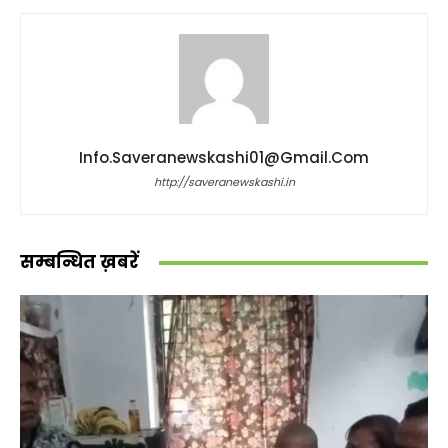
Info.saveranewskashi01@gmail.com
http://saveranewskashi.in
सम्बन्धित ख़बरें