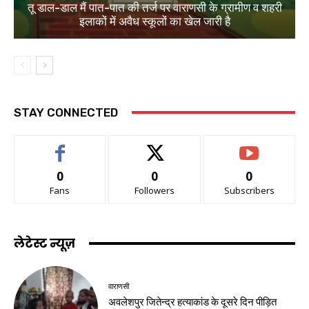
तू डाल-डाल मैं पात-पात की तर्ज पर वाराणसी के ग्रामीण व शहरी
इलाकों में अवैध स्कूलों का खेल जारी है
STAY CONNECTED
0
0
0
Fans
Followers
Subscribers
लेटेस्ट न्यूज़
वाराणसी
अवलेशपुर जितेन्द्र हत्याकांड के दूसरे दिन पीड़ित