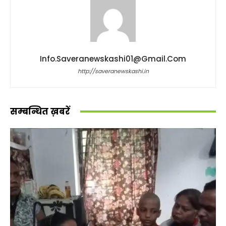
Info.saveranewskashi01@gmail.com
http://saveranewskashi.in
सम्बन्धित ख़बरें