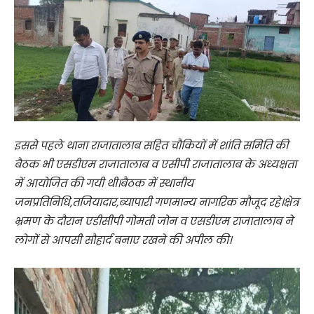
इससे पहले थाना राजातालाब सहित चौकियों में शांति समिति की
बैठक भी एसडीएम राजातालाब व एसीपी राजातालाब के अध्यक्षता
में आयोजित की गयी थी।बैठक में स्थानीय
जनप्रतिनिधि,तजियादार,ब्यापारी गणमान्य नागरिक मौजूद रहे।क्षेत्र
भ्रमण के दौरान एडीसीपी गोमती जोन व एसडीएम राजातालाब ने
लोगों से आपसी सौहार्द बनाए रखने की अपील की।