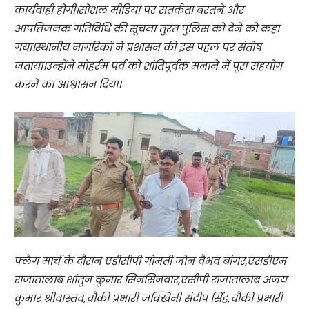
कार्यवाही होगी।सोशल मीडिया पर सतर्कता बरतने और
आपत्तिजनक गतिविधि की सूचना तुरंत पुलिस को देने को कहा
गया।स्थानीय नागरिकों ने प्रशासन की इस पहल पर संतोष
जताया।उन्होंने मोहर्रम पर्व को शांतिपूर्वक मनाने में पूरा सहयोग
करने का आश्वासन दिया।
फ्लैग मार्च के दौरान एडीसीपी गोमती जोन वैभव बांगर,एसडीएम
राजातालाब शांतुन कुमार सिनसिनवार,एसीपी राजातालाब अजय
कुमार श्रीवास्तव,चौकी प्रभारी जक्खिनी संदीप सिंह,चौकी प्रभारी