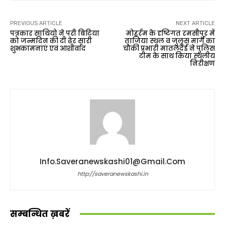
PREVIOUS ARTICLE
NEXT ARTICLE
पत्रकार साथियो ने परी बिटिया
मोहर्रम के दृष्टिगत रमसीपुर में
को जन्मदिन की दी ढेर सारी
ताजिया स्थल व जुलूस मार्ग का
शुभकामनाएं एवं आशीर्वाद
चौकी प्रभारी मातलदेई ने पुलिस
टीम के साथ किया स्थलीय
निरीक्षण
Info.saveranewskashi01@gmail.com
http://saveranewskashi.in
सम्बन्धित ख़बरें