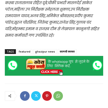
कस्बा राजातालाब रोहित दूबे,चौकी प्रभारी मातलदेई साकेत
पटेल,महिला उप निरीक्षक स्नेहलता शुक्ला,उप निरीक्षक
रामदयाल यादव,अजब सिंह,अनिकेत श्रीवास्तव,प्रदीप कुमार
पांडेय,सूरज चौरसिया, जितेन्द्र कुमार,राजेश सिंह,गुलाब चंद
यति,मोहम्मद इमाम व राजस्व टीम से लेखपाल कानूनगो सहित
समय कर्मचारी गण उपस्थित रहे।
TAGS
featured
ghazipur news
वाराणसी समाचार