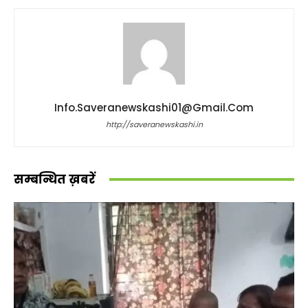
Info.saveranewskashi01@gmail.com
http://saveranewskashi.in
सम्बन्धित ख़बरें