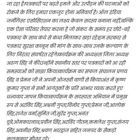
जा रहा है।पत्रकारों पर बढ़ते हमले और उत्पीड़न की घटनाओं को
रोकने के लिए हमारा एकजुट होना अनिवार्य है। ऑल इंडिया
जर्नलिस्ट एसोसिएशन का लक्ष्य केवल सदस्य बनाना नहीं,बल्कि
एक ऐसा परिवार तैयार करना है जो संकट के समय हर छोटे-बड़े
पत्रकार के साथ कंधे से कंधा मिलाकर खड़ा रहे।हम सरकार से
पत्रकार सुरक्षा कानून की मांग के साथ-साथ उनके कल्याण के
लिए निरंतर संघर्षरत रहेंगे।कार्यक्रम की अध्यक्षता जिला अध्यक्ष
अरुण सिंह ने की।उन्होंने स्थानीय स्तर पर पत्रकारों को आ रही
समस्याओं को साझा किया।कार्यक्रम का सफल संचालन प्रणय
सिंह व प्रेमन जी ने अपनी ओजस्वी वाणी से किया।अंत में कृष्ण
कुमार गुप्ता ने सभी आगंतुकों के प्रति आभार व्यक्त करते हुए
धन्यवाद ज्ञापन किया।कार्यक्रम के सदस्यता अभियान में प्रमुख
रूप से अरविंद सिंह,अश्वनी गुप्ता,विनोद गुप्ता,प्रेमन जी,आलोक
सिंह,राजेश वर्मा,सुमित जी,सुरेंद्र गुप्ता,अनंत
दुबे,ओमकारनाथ,प्रवीन सिंह,अरविंद गौतम,कमलेश गुप्ता,संजय
सिंह,अवनीश सिंह,श्रवण भारद्वाज सहित जनपद के सैकड़ों
कलमकार मौजूद रहे।