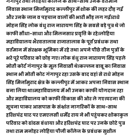
गंगापुर तथा लोहिया कॉलेज के साथ-साथ उनके वर्तमान
निवास स्थान मिर्जामुराद कल्लीपुर में शोक की लहर दौड़ गई
और उनके जान व पहचान वालों की भारी भीड़ लग गई।राधे
मोहन सिंह लोक बंधु राज नारायण सिंह के सबसे बड़े पुत्र थे जो
काफी सीधा-साधा और मिलनसार प्रवृत्ति के रहे।लोहिया
महाविद्यालय भैरवतालाब राजातालाब के पूर्व प्रबंधक तथा
वर्तमान में संरक्षक भूमिका में रहे तथा अपने पीछे तीन पुत्रों के
भरे पूरे परिवार को छोड़ गए। लोक बंधु राज नारायण सिंह पहले
मोती कोर्ट गंगापुर के मूल निवासी थे।कल्लन बाबू का निवास
स्थान भी मोती कोट गंगापुर रहा उसके बाद वहां से राधे मोहन
सिंह मिर्जामुराद क्षेत्र के कल्लीपुर में आकर अपना निवास स्थान
बना लिया था।महाविद्यालय में भी उनका काफी योगदान रहा
और महाविद्यालय को काफी विकास की ओर ले गए।घटना की
सूचना पाकर आसपास के संभ्रांत नागरिकों के साथ-साथ
हरिशचंद्र घाट पर एमएलसी धर्मेंद्र राय ने भी पहुंचकर शोकाकुल
परिवार को ढांढस बंधाया और हरिशचंद्र घाट पर उनके छोटे पुत्र
तथा राम मनोहर लोहिया पीजी कॉलेज के प्रबंधक सुशील