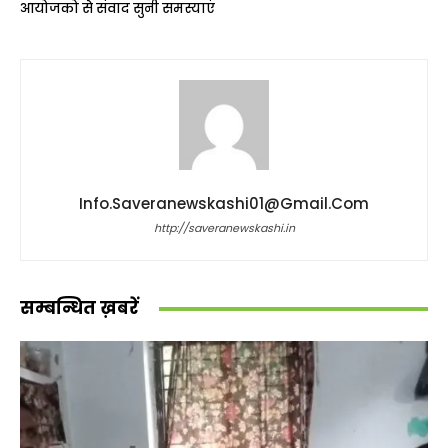
आयोजको से संवाद सुनी समस्याएं
Info.saveranewskashi01@gmail.com
http://saveranewskashi.in
सम्बन्धित ख़बरें