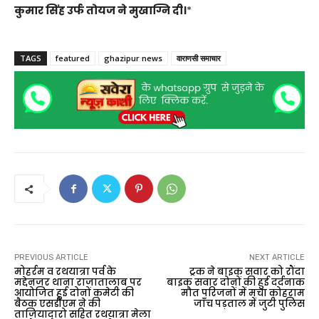
कुमार सिंह उर्फ तोयज ने मुखाग्नि दी।
*
TAGS
featured
ghazipur news
वाराणसी समाचार
PREVIOUS ARTICLE
NEXT ARTICLE
मोहर्रम व रथयात्रा पर्व के
ट्रक ने बाइक सवार को रौंदा
मद्देनजर थाना राजातालाब पर
बाइक सवार दोनों की हुई दर्दनाक
आयोजित हुई दोनों कमेटी की
मौत परिजनों में मचा कोहराम
बैठक एसडीएम ने की
जाँच पड़ताल में जुटी पुलिस
ताजियादारो सहित रथयात्रा मेला